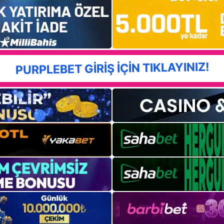
PURPLEBET GİRİŞ İÇİN TIKLAYINIZ!