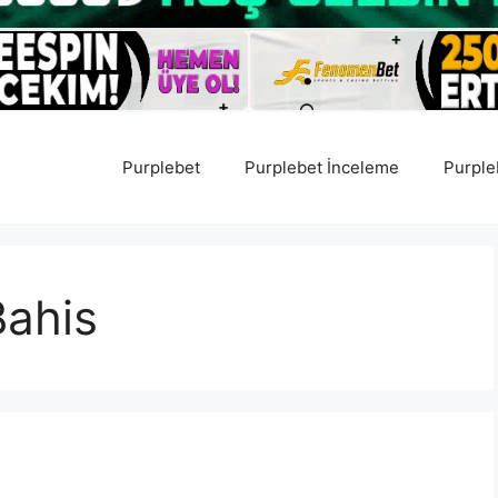
Purplebet
Purplebet İnceleme
Purple
Bahis