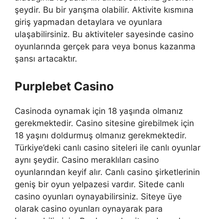
şeydir. Bu bir yarışma olabilir. Aktivite kısmına
giriş yapmadan detaylara ve oyunlara
ulaşabilirsiniz. Bu aktiviteler sayesinde casino
oyunlarında gerçek para veya bonus kazanma
şansı artacaktır.
Purplebet Casino
Casinoda oynamak için 18 yaşında olmanız
gerekmektedir. Casino sitesine girebilmek için
18 yaşını doldurmuş olmanız gerekmektedir.
Türkiye’deki canlı casino siteleri ile canlı oyunlar
aynı şeydir. Casino meraklıları casino
oyunlarından keyif alır. Canlı casino şirketlerinin
geniş bir oyun yelpazesi vardır. Sitede canlı
casino oyunları oynayabilirsiniz. Siteye üye
olarak casino oyunları oynayarak para