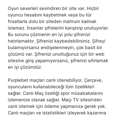
Oyun severleri sevindiren bir site var. Hiçbir
oyuncu hesabını kaybetmek veya bu tür
fırsatlarla dolu bir siteden mahrum kalmak
istemez. İnsanlar şifrelerini karıştırıp unutuyorlar.
Bu sorunu çözmenin en iyi yolu şifrenizi
hatırlamaktır. Şifrenizi kaybedebilirsiniz. Şifreyi
bulamıyorsanız endişelenmeyin, çok basit bir
çözümü var. Şifrenizi unuttuğunuz için bir web
sitesine giriş yapamıyorsanız, şifrenizi sıfırlamak
en iyi çözümdür.
Purplebet maçları canlı izlenebiliyor. Çerçeve,
oyuncuların kullanabileceği tüm özellikleri
sağlar. Canlı Maç özelliği spor müsabakalarını
izlemenize olanak sağlar. Maçı TV sitesinden
canlı izlemek için ödeme yapmanıza gerek yok.
Canlı maçları ve istatistikleri izleyerek kazanma