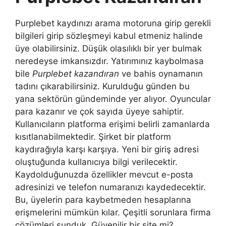
Purplebet kaydınızı arama motoruna girip gerekli
bilgileri girip sözleşmeyi kabul etmeniz halinde
üye olabilirsiniz. Düşük olasılıklı bir yer bulmak
neredeyse imkansızdır. Yatırımınız kaybolmasa
bile
Purplebet kazandıran
ve bahis oynamanın
tadını çıkarabilirsiniz. Kurulduğu günden bu
yana sektörün gündeminde yer alıyor. Oyuncular
para kazanır ve çok sayıda üyeye sahiptir.
Kullanıcıların platforma erişimi belirli zamanlarda
kısıtlanabilmektedir. Şirket bir platform
kaydırağıyla karşı karşıya. Yeni bir giriş adresi
oluştuğunda kullanıcıya bilgi verilecektir.
Kaydolduğunuzda özellikler mevcut e-posta
adresinizi ve telefon numaranızı kaydedecektir.
Bu, üyelerin para kaybetmeden hesaplarına
erişmelerini mümkün kılar. Çeşitli sorunlara firma
çözümleri sunduk. Güvenilir bir site mi?