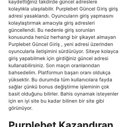
kaydettiğiniz takdirde güncel adreslere
kolaylıkla ulaşılabilir. Purplebet Güncel Giriş giriş
adresi yasaklandı. Oyuncuların giriş yapmasını
kolaylaştırmak amacıyla giriş adresleri
güncellendi. Bu nedenle giriş sorunları
konusunda henüz herhangi bir şikayet almayan
Purplebet Güncel Giriş , yeni adresi üzerinden
oyuncularla iletişimini sürdürüyor. Siteye kolayca
giriş yapabilmek için girdiğiniz güncel adresi
kullanabilirsiniz. Son maçın oranlarından
bahsedelim. Platformun başarı oranı oldukça
yüksektir. Bu durumda tüm kullanıcılara fayda
sağlar çünkü bonus değiştirme işleminin çok
basit olduğunu bilirler. Bahis oynamak isteyenler
için en iyi site bu kadar bilinen bir site gibi
görünüyor.
Purplebet Kazandıran