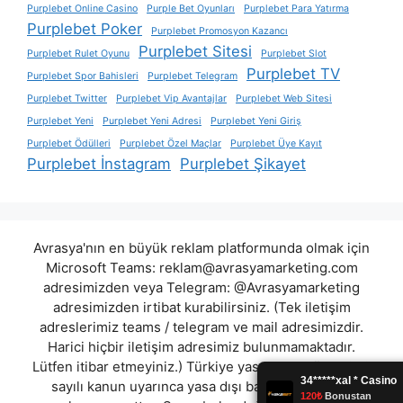
Purplebet Online Casino
Purple Bet Oyunları
Purplebet Para Yatırma
Purplebet Poker
Purplebet Promosyon Kazancı
Purplebet Sitesi
Purplebet Rulet Oyunu
Purplebet Slot
Purplebet TV
Purplebet Spor Bahisleri
Purplebet Telegram
Purplebet Twitter
Purplebet Vip Avantajlar
Purplebet Web Sitesi
Purplebet Yeni
Purplebet Yeni Adresi
Purplebet Yeni Giriş
Purplebet Ödülleri
Purplebet Özel Maçlar
Purplebet Üye Kayıt
Purplebet İnstagram
Purplebet Şikayet
Avrasya'nın en büyük reklam platformunda olmak için
Microsoft Teams:
reklam@avrasyamarketing.com
adresimizden veya Telegram: @Avrasyamarketing
adresimizden irtibat kurabilirsiniz. (Tek iletişim
adreslerimiz teams / telegram ve mail adresimizdir.
Harici hiçbir iletişim adresimiz bulunmamaktadır.
Lütfen itibar etmeyiniz.) Türkiye yasalarına göre 7258
sayılı kanun uyarınca yasa dışı bahis oynamanın