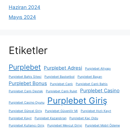
Haziran 2024
Mayıs 2024
Etiketler
Purplebet
Purplebet Adresi
Purplebet Altyapı
Purplebet Bahis Sitesi
Purplebet Basketbol
Purplebet Başarı
Purplebet Bonus
Purplebet Canlı
Purplebet Canlı Bahis
Purplebet Casino
Purplebet Canlı Destek
Purplebet Canlı Rulet
Purplebet Giriş
Purplebet Casino Oyunu
Purplebet Güncel Giriş
Purplebet Güvenilir Mi
Purplebet Hızlı Kayıt
Purplebet Kayıt
Purplebet Kazandıran
Purplebet Kaç Oldu
Purplebet Kullanıcı Giriş
Purplebet Mevcut Girişi
Purplebet Mobil Ödeme