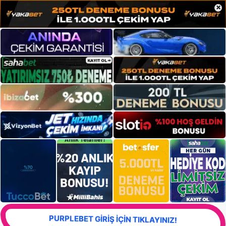
×
PURPLEBET GİRİŞ İÇİN TIKLAYINIZ!