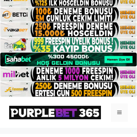
İçeriğe
atla
Menü