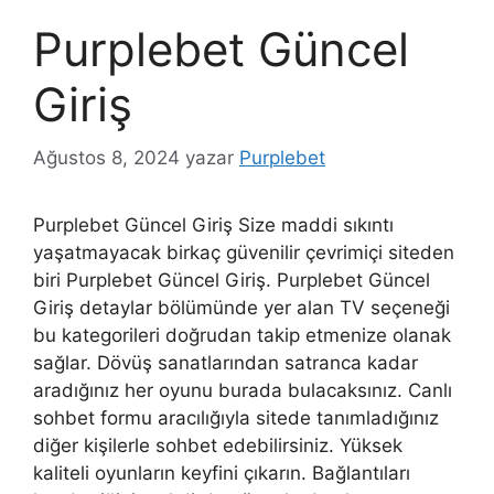
Purplebet Güncel
Giriş
Ağustos 8, 2024
yazar
Purplebet
Purplebet Güncel Giriş Size maddi sıkıntı
yaşatmayacak birkaç güvenilir çevrimiçi siteden
biri Purplebet Güncel Giriş. Purplebet Güncel
Giriş detaylar bölümünde yer alan TV seçeneği
bu kategorileri doğrudan takip etmenize olanak
sağlar. Dövüş sanatlarından satranca kadar
aradığınız her oyunu burada bulacaksınız. Canlı
sohbet formu aracılığıyla sitede tanımladığınız
diğer kişilerle sohbet edebilirsiniz. Yüksek
kaliteli oyunların keyfini çıkarın. Bağlantıları